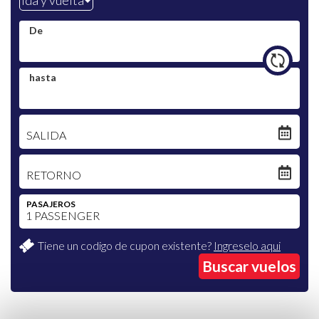
De
hasta
SALIDA
RETORNO
PASAJEROS
Tiene un codigo de cupon existente?
Ingreselo aqui